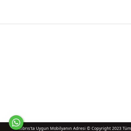
Kıbrıs'ta Uygun Mobilyanın Adresi © Copyright 2023 Tüm hak