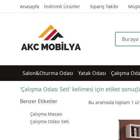
Anasayfa
İndirimli Ürünler
Sipariş Takibi
Müşte
Salon&Oturma Odası
Yatak Odası
Çalışma Oda
'Çalışma Odası Seti' kelimesi için etiket sonuçl
Benzer Etiketler
Bu aramada toplam
1
ürü
Çalışma Masası
Çalışma Odası Seti