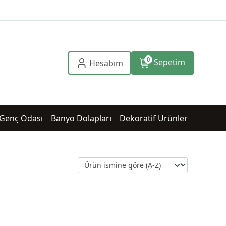
0
Sepetim
Hesabım
Genç Odası
Banyo Dolapları
Dekoratif Ürünler