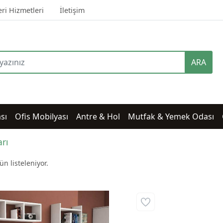
ri Hizmetleri
İletişim
ARA
sı
Ofis Mobilyası
Antre & Hol
Mutfak & Yemek Odası
arı
n listeleniyor.