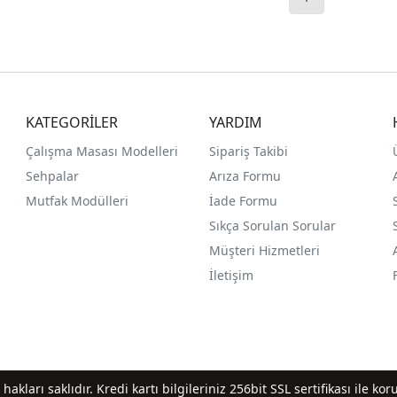
KATEGORİLER
YARDIM
Çalışma Masası Modelleri
Sipariş Takibi
Sehpalar
Arıza Formu
Mutfak Modülleri
İade Formu
Sıkça Sorulan Sorular
Müşteri Hizmetleri
İletişim
ları saklıdır. Kredi kartı bilgileriniz 256bit SSL sertifikası ile ko