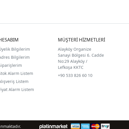
HESABIM
MÜŞTERİ HİZMETLERİ
Üyelik Bilgilerim
Alayköy Organize
Sanayi Bölgesi 6. Cadde
Adres Bilgilerim
No:29 Alayköy /
Siparişlerim
Lefkoşa KKTC
Stok Alarm Listem
+90 533 826 60 10
Alışveriş Listem
Fiyat Alarm Listem
runmaktadır.