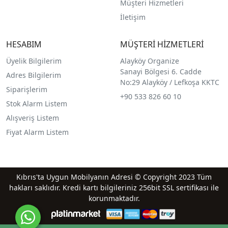
Müşteri Hizmetleri
İletişim
HESABIM
MÜŞTERİ HİZMETLERİ
Üyelik Bilgilerim
Alayköy Organize
Sanayi Bölgesi 6. Cadde
Adres Bilgilerim
No:29 Alayköy / Lefkoşa KKTC
Siparişlerim
+90 533 826 60 10
Stok Alarm Listem
Alışveriş Listem
Fiyat Alarm Listem
Kıbrıs'ta Uygun Mobilyanın Adresi © Copyright 2023 Tüm
hakları saklıdır. Kredi kartı bilgileriniz 256bit SSL sertifikası ile
korunmaktadır.