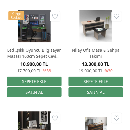
Kargo
Bedava
Led Işıklı Oyuncu Bilgisayar
Nilay Ofis Masa & Sehpa
Masası 160cm Sepet Ceviz -
Takımı
Antrasit
10.900,00 TL
13.300,00 TL
17.700,00 TL
%38
19.000,00 TL
%30