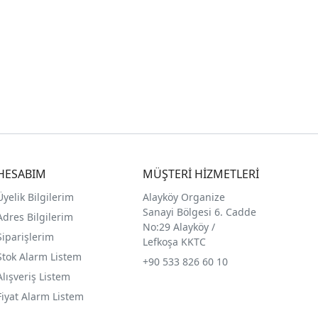
HESABIM
MÜŞTERİ HİZMETLERİ
Üyelik Bilgilerim
Alayköy Organize
Sanayi Bölgesi 6. Cadde
Adres Bilgilerim
No:29 Alayköy /
Siparişlerim
Lefkoşa KKTC
Stok Alarm Listem
+90 533 826 60 10
Alışveriş Listem
Fiyat Alarm Listem