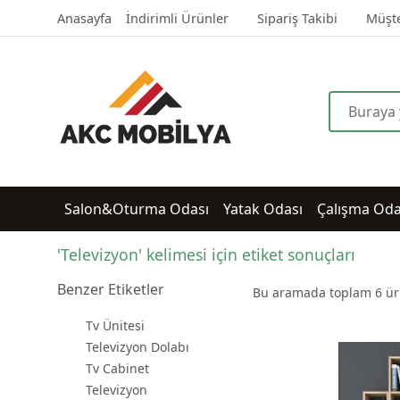
Anasayfa
İndirimli Ürünler
Sipariş Takibi
Müşte
Salon&Oturma Odası
Yatak Odası
Çalışma Oda
'Televizyon' kelimesi için etiket sonuçları
Benzer Etiketler
Bu aramada toplam
6
ürü
Tv Ünitesi
Televizyon Dolabı
Tv Cabinet
Televizyon