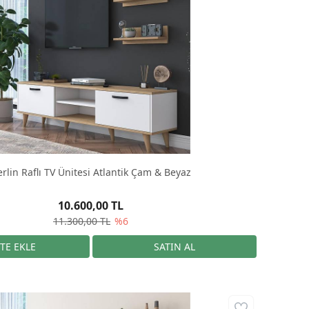
rlin Raflı TV Ünitesi Atlantik Çam & Beyaz
10.600,00 TL
11.300,00 TL
%6