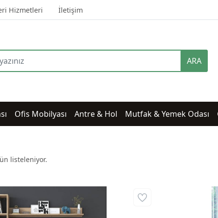
ri Hizmetleri
İletişim
ARA
sı
Ofis Mobilyası
Antre & Hol
Mutfak & Yemek Odası
n listeleniyor.