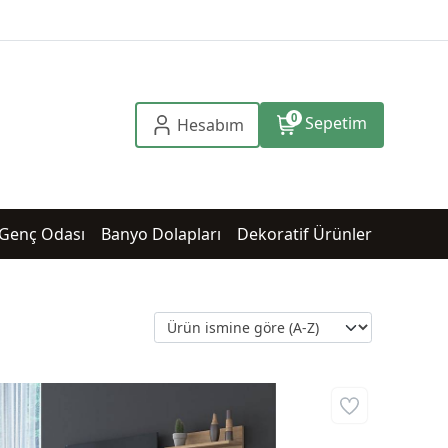
0
Sepetim
Hesabım
Genç Odası
Banyo Dolapları
Dekoratif Ürünler