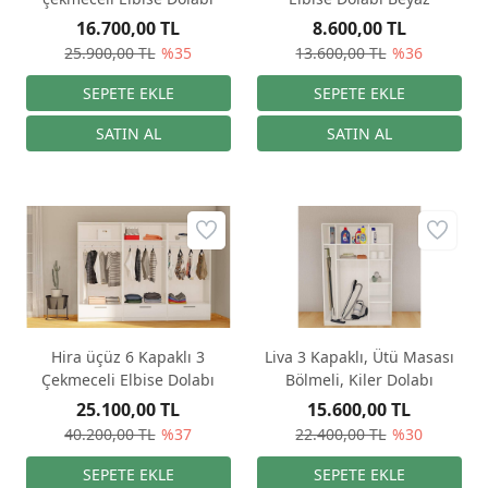
16.700,00 TL
8.600,00 TL
25.900,00 TL
%35
13.600,00 TL
%36
Hira üçüz 6 Kapaklı 3
Liva 3 Kapaklı, Ütü Masası
Çekmeceli Elbise Dolabı
Bölmeli, Kiler Dolabı
25.100,00 TL
15.600,00 TL
40.200,00 TL
%37
22.400,00 TL
%30