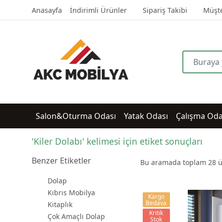
Anasayfa
İndirimli Ürünler
Sipariş Takibi
Müşte
Salon&Oturma Odası
Yatak Odası
Çalışma Oda
'Kiler Dolabı' kelimesi için etiket sonuçları
Benzer Etiketler
Bu aramada toplam
28
ü
Dolap
Kıbrıs Mobilya
Kargo
Bedava
Kitaplık
Kritik
Çok Amaçlı Dolap
Stok