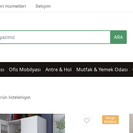
ri Hizmetleri
İletişim
ARA
sı
Ofis Mobilyası
Antre & Hol
Mutfak & Yemek Odası
rün listeleniyor.
Kargo
Bedava