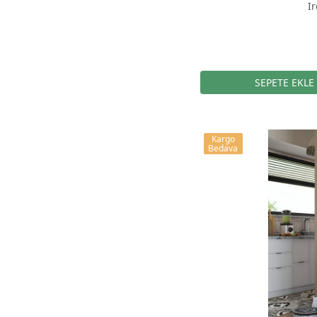
I
Kargo
Bedava