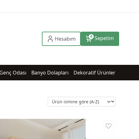
0
Sepetim
Hesabım
Genç Odası
Banyo Dolapları
Dekoratif Ürünler