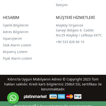
İletişim
HESABIM
MÜŞTERİ HİZMETLERİ
Üyelik Bilgilerim
Alayköy Organize
Sanayi Bölgesi 6. Cadde
Adres Bilgilerim
No:29 Alayköy / Lefkoşa KKTC
Siparişlerim
+90 533 826 60 10
Stok Alarm Listem
Alışveriş Listem
Fiyat Alarm Listem
Kıbrıs'ta Uygun Mobilyanın Adresi © Copyright 2023 Tüm
hakları saklıdır. Kredi kartı bilgileriniz 256bit SSL sertifikası ile
korunmaktadır.
®