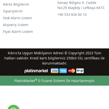
Sanayi Bölgesi 6. Cadde
Adres Bilgilerim
No:29 Alayköy / Lefkoşa KKTC
Siparişlerim
+90 533 826 60 10
Stok Alarm Listem
Alışveriş Listem
Fiyat Alarm Listem
Kıbrıs'ta Uygun Mobilyanın Adresi © Copyright 2023 Tüm
hakları saklıdır. Kredi kartı bilgileriniz 256bit SSL sertifikası ile
korunmaktadır.
®
PlatinMarket
E-Ticaret Sistemi
İle Hazırlanmıştır.