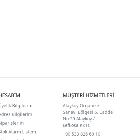
HESABIM
MÜŞTERİ HİZMETLERİ
Üyelik Bilgilerim
Alayköy Organize
Sanayi Bölgesi 6. Cadde
Adres Bilgilerim
No:29 Alayköy /
Siparişlerim
Lefkoşa KKTC
Stok Alarm Listem
+90 533 826 60 10