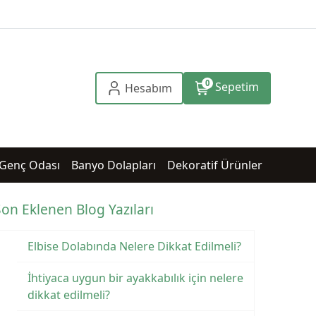
0
Sepetim
Hesabım
Genç Odası
Banyo Dolapları
Dekoratif Ürünler
Son Eklenen Blog Yazıları
Elbise Dolabında Nelere Dikkat Edilmeli?
İhtiyaca uygun bir ayakkabılık için nelere
dikkat edilmeli?