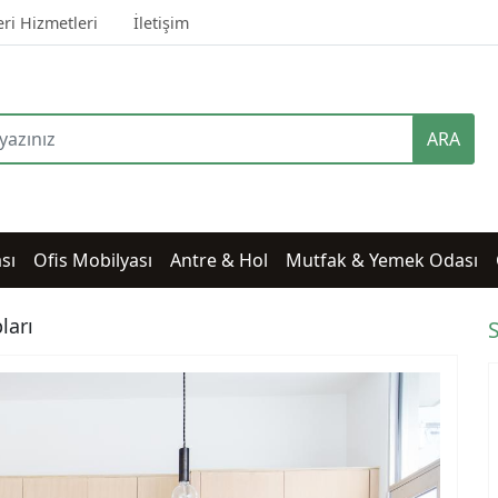
ri Hizmetleri
İletişim
ARA
sı
Ofis Mobilyası
Antre & Hol
Mutfak & Yemek Odası
ları