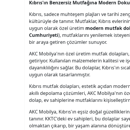
Kıbrıs'ın Benzersiz Mutfağına Modern Doku
Kıbrıs, sadece muhteşem plajları ve tarihi zeng
kültürüyle de tanınır. Mutfaklar, Kıbrıs evlerin
uygun olarak özel üretim
modern mutfak dol
Cumhuriyeti
), mutfaklarını yenilemek isteyenle
bir araya getiren çözümler sunuyor.
AKC Mobilya'nın özel üretim mutfak dolapları,
getiriyor. Kullanılan malzemelerin kalitesi ve işç
dayanıklılığını sağlar. Bu dolaplar, Kıbrıs'ın sı
uygun olarak tasarlanmıştır.
Kıbrıs mutfak dolapları, estetik açıdan modern
akıllı depolama çözümleri, AKC Mobilya'nın özel
dolap, ev sahiplerine mutfaklarını kişiselleştir
AKC Mobilya, Kıbrıs'ın eşsiz doğal güzellikler
tanınır. KKTC'deki ev sahipleri, bu dolaplar s
olmaktan çıkarıp, bir yaşam alanına dönüştürebi