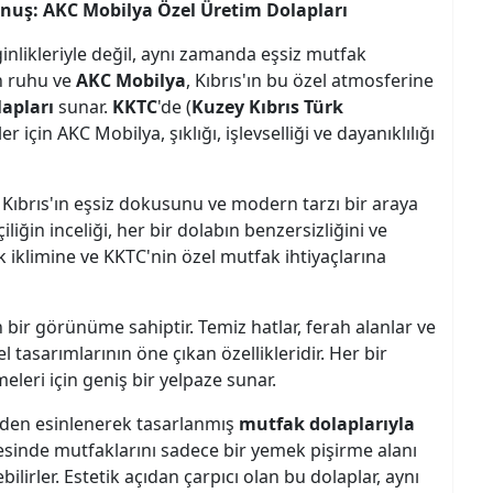
nuş: AKC Mobilya Özel Üretim Dolapları
inlikleriyle değil, aynı zamanda eşsiz mutfak
in ruhu ve
AKC Mobilya
, Kıbrıs'ın bu özel atmosferine
apları
sunar.
KKTC
'de (
Kuzey Kıbrıs Türk
r için AKC Mobilya, şıklığı, işlevselliği ve dayanıklılığı
 Kıbrıs'ın eşsiz dokusunu ve modern tarzı bir araya
iliğin inceliği, her bir dolabın benzersizliğini ve
cak iklimine ve KKTC'nin özel mutfak ihtiyaçlarına
 bir görünüme sahiptir. Temiz hatlar, ferah alanlar ve
 tasarımlarının öne çıkan özellikleridir. Her bir
meleri için geniş bir yelpaze sunar.
inden esinlenerek tasarlanmış
mutfak dolaplarıyla
ayesinde mutfaklarını sadece bir yemek pişirme alanı
lirler. Estetik açıdan çarpıcı olan bu dolaplar, aynı