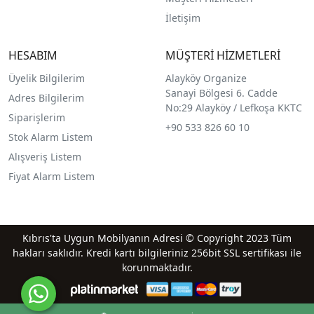
İletişim
HESABIM
MÜŞTERİ HİZMETLERİ
Üyelik Bilgilerim
Alayköy Organize
Sanayi Bölgesi 6. Cadde
Adres Bilgilerim
No:29 Alayköy / Lefkoşa KKTC
Siparişlerim
+90 533 826 60 10
Stok Alarm Listem
Alışveriş Listem
Fiyat Alarm Listem
Kıbrıs'ta Uygun Mobilyanın Adresi © Copyright 2023 Tüm
hakları saklıdır. Kredi kartı bilgileriniz 256bit SSL sertifikası ile
korunmaktadır.